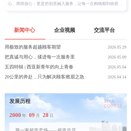
心、用得放心；更是把创意融入服务，让每一次购物都到收获意
外的惊喜与感动。让我们一起走近本期美丽西亚人的两位主人
翁，她们于细微处洞察顾客需求；她们倾注巧思，把服务变成一
份家人般的关怀和温暖
新闻中心
企业视频
交流平台
用极致的服务超越顾客期望
2026.05.29
0
1
0
把真诚与用心，揉进每一次服务里
2026.05.09
2
1
五四特辑 | 西亚新青年的向上青春
2026.05.04
3
2
20公里的奔赴，只为解决顾客燃眉之急
2026.04.14
4
3
5
4
6
5
西亚超市点美广场店开业
0
7
0
6
发展历程
西亚妇女儿童用品商店
1
8
1
7
2
0
0
0
0
9
2
8
年
月
日
西亚妇女儿童用品商店
3
1
1
1
1
0
3
9
4
2
2
2
2
1
4
0
第一家超市卖场——超市总店