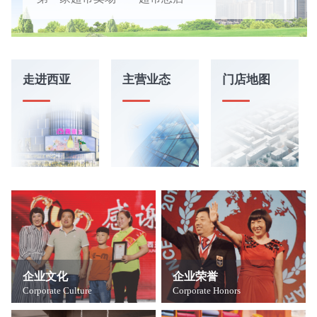
5
3
3
3
3
2
5
1
西亚美好生活连锁店——铁路店诞生
6
4
4
4
4
3
6
2
7
5
5
5
5
4
7
3
西亚超市总店由一楼扩至二楼
8
6
6
6
6
5
8
4
走进西亚
主营业态
门店地图
西亚美好生活连锁店——报晓新村店开业
9
7
7
7
7
6
9
5
0
8
8
8
8
7
0
6
连锁店范围辐射到县域
1
9
9
9
9
8
1
7
2
0
0
0
0
9
2
8
西亚美好生活连锁店——龙潭店开业
3
1
1
1
1
3
9
第一家远程店——固始购物广场
4
2
2
2
2
4
5
3
3
3
3
5
西亚丽宝广场光山店
6
4
4
4
4
6
西亚美好生活连锁店——八一路店开业
7
5
5
5
5
7
8
6
6
6
6
8
超市总店重新装修
9
7
7
7
7
9
企业文化
企业荣誉
8
8
8
8
西亚美好生活连锁店——河南路店开业
Corporate Culture
Corporate Honors
9
9
9
9
第一家跨区域的远程连锁店——西亚德裕超市