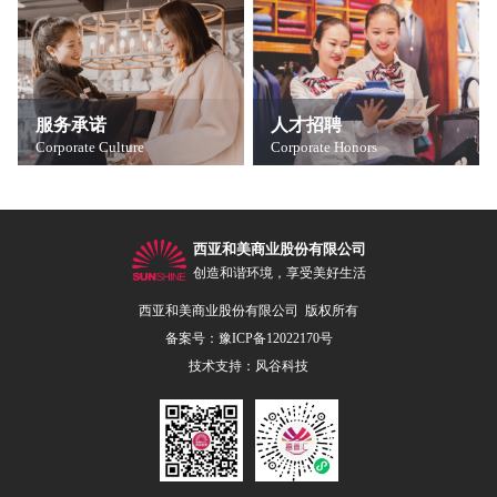
和美超市隆重开业
西亚和美广场隆重开业
固始购物广场升级改造开业
服务承诺
人才招聘
Corporate Culture
Corporate Honors
西亚配送中心
西亚美好生活连锁店——瑞丰店开业
西亚和美商业股份有限公司
开设第五家远程连锁店——西亚超市潢川店
创造和谐环境，享受美好生活
超市总店由二层扩至五层
西亚和美商业股份有限公司 版权所有
备案号：豫ICP备12022170号
固始广场"俏巴街"盛装开业
技术支持：
风谷科技
连锁店更名为"美·好生活
西亚超市总店更名为西亚生活广场
西亚德裕超市全面升级调整